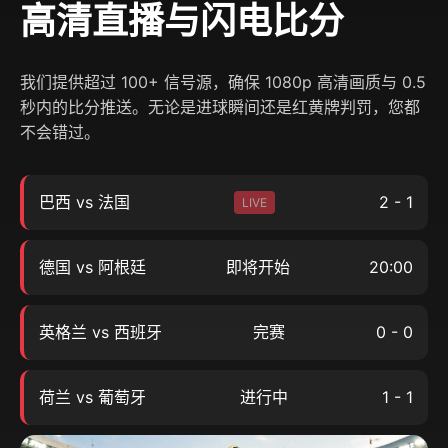
高清直播与闪电比分
我们提供超过 100+ 信号源，确保 1080p 高清画质与 0.5
秒内的比分推送。无论是进球瞬间还是红黄牌判罚，您都
不会错过。
巴西 vs 法国
2 - 1
LIVE
德国 vs 阿根廷
即将开始
20:00
英格兰 vs 西班牙
完赛
0 - 0
荷兰 vs 葡萄牙
进行中
1 - 1