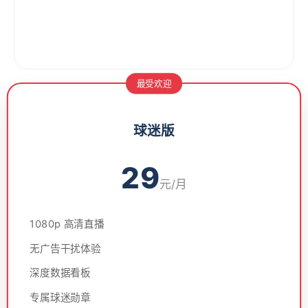
立即开始
最受欢迎
球迷版
29
元/月
1080p 高清直播
无广告干扰体验
深度数据看板
专属球迷勋章