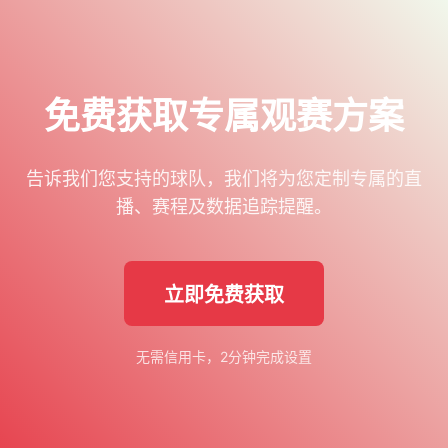
免费获取专属观赛方案
告诉我们您支持的球队，我们将为您定制专属的直
播、赛程及数据追踪提醒。
立即免费获取
无需信用卡，2分钟完成设置