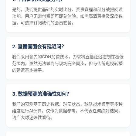
是的，我们提供基础的实时比分、赛事赛程和部分战报阅读
功能，用户无需付费即可即刻体验。如需高清直播及深度数
据，可选择订阅我们的会员套餐。
2. 直播画面会有延迟吗？
我们采用领先的CDN加速技术，力求将直播延迟控制在极低
范围内。虽然无法做到与现场完全同步，但与传统电视转播
的延迟基本持平。
3. 数据预测的准确性如何？
我们的预测基于历史数据、球员状态、球队战术模型等多种
维度进行AI计算，仅作为数据参考，不代表任何绝对结果，
请广大球迷理性看待。