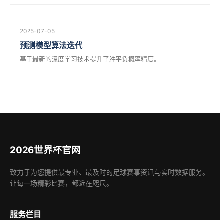
2025-07-05
预测模型算法迭代
基于最新的深度学习技术提升了胜平负概率精度。
2026世界杯官网
致力于为您提供最专业、最及时的足球赛事资讯与实时数据服务。
让每一场精彩比赛，都近在咫尺。
服务栏目