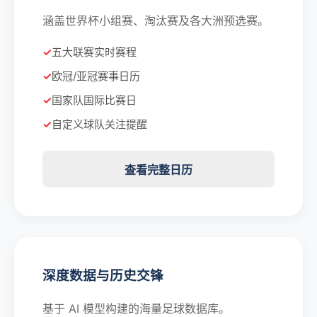
涵盖世界杯小组赛、淘汰赛及各大洲预选赛。
五大联赛实时赛程
欧冠/亚冠赛事日历
国家队国际比赛日
自定义球队关注提醒
查看完整日历
深度数据与历史交锋
基于 AI 模型构建的海量足球数据库。