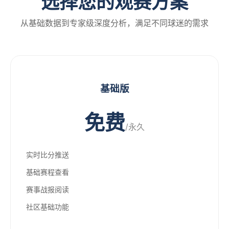
选择您的观赛方案
从基础数据到专家级深度分析，满足不同球迷的需求
基础版
免费
/永久
实时比分推送
基础赛程查看
赛事战报阅读
社区基础功能