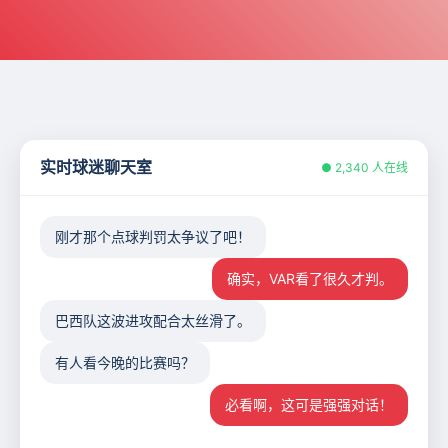
实时球迷聊天室
● 2,340 人在线
刚才那个点球判罚太争议了吧！
确实，VAR看了很久才判。
巴西队这波进攻配合太丝滑了。
有人看今晚的比赛吗？
必看啊，这可是强强对话！