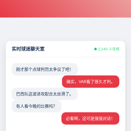
实时球迷聊天室
● 2,340 人在线
刚才那个点球判罚太争议了吧！
确实，VAR看了很久才判。
巴西队这波进攻配合太丝滑了。
有人看今晚的比赛吗？
必看啊，这可是强强对话！