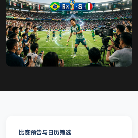
比赛预告与日历筛选