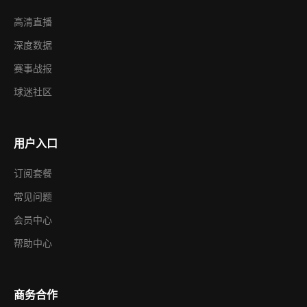
高清直播
深度数据
赛事战报
球迷社区
用户入口
订阅套餐
常见问题
会员中心
帮助中心
商务合作