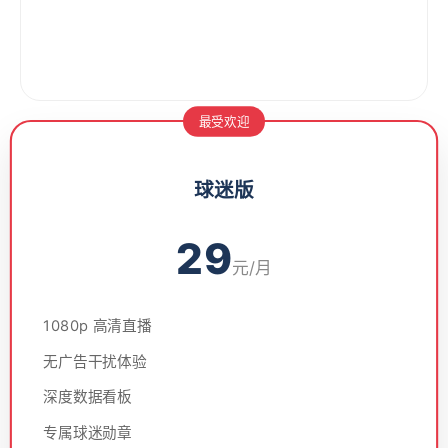
立即开始
最受欢迎
球迷版
29
元/月
1080p 高清直播
无广告干扰体验
深度数据看板
专属球迷勋章