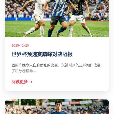
2025-12-20
世界杯预选赛巅峰对决战报
回顾昨晚令人血脉偾张的比赛，关键时刻的进球如何改变
了积分榜格局...
阅读更多 →